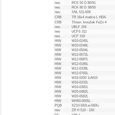
neu
RCK 50 D 80/91
neu
RCK 80 D 38/50
neu
SNL 511-609
CRB
TR 16x4 matice L HDA
CRB
Třmen. kroužek FeZn 4
neu
UBLF 204
neu
UCFS 311
neu
UCP 318
HIW
W10-0245L
HIW
W10-0248L
HIW
W10-0504L
HIW
W12-0072L
HIW
W12-0087L
HIW
W12-0185L
HIW
W12-0338L
HIW
W12-0765L
HIW
W16-0200 1xM10
HIW
W16-0232L
HIW
W16-0382L
HIW
W20-0482L
HIW
W20-0582L
HIW
WH50-0505L
PQB
XZ10-582Lw-560Li
neu
ZR H 510 - 150