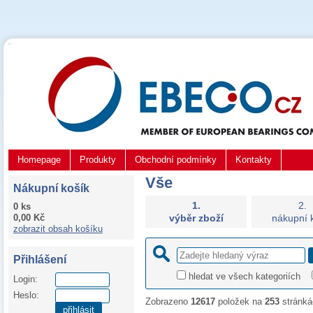
Homepage
Produkty
Obchodní podmínky
Kontakty
Vše
Nákupní košík
1.
2.
0 ks
0,00 Kč
výběr zboží
nákupní 
zobrazit obsah košíku
Přihlášení
hledat ve všech kategoriích
Login:
Heslo:
Zobrazeno
12617
položek na
253
stránká
přihlásit