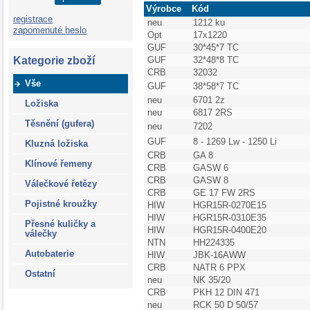
Výrobce
Kód
registrace
neu
1212 ku
zapomenuté heslo
Opt
17x1220
GUF
30*45*7 TC
Kategorie zboží
GUF
32*48*8 TC
CRB
32032
Vše
GUF
38*58*7 TC
neu
6701 2z
Ložiska
neu
6817 2RS
Těsnění (gufera)
neu
7202
GUF
8 - 1269 Lw - 1250 Li
Kluzná ložiska
CRB
GA 8
Klínové řemeny
CRB
GASW 6
CRB
GASW 8
Válečkové řetězy
CRB
GE 17 FW 2RS
Pojistné kroužky
HIW
HGR15R-0270E15
HIW
HGR15R-0310E35
Přesné kuličky a
HIW
HGR15R-0400E20
válečky
NTN
HH224335
Autobaterie
HIW
JBK-16AWW
CRB
NATR 6 PPX
Ostatní
neu
NK 35/20
CRB
PKH 12 DIN 471
neu
RCK 50 D 50/57