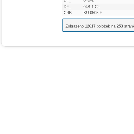
DF_
04B-1
DF_
04B-1 CL
CRB
KU 0505 F
Zobrazeno
12617
položek na
253
strán