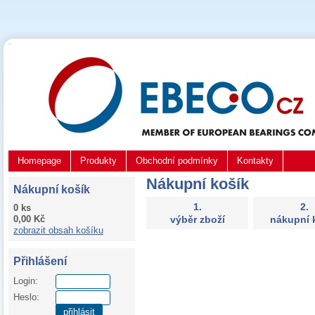
Homepage
Produkty
Obchodní podmínky
Kontakty
Nákupní košík
Nákupní košík
1.
2.
0 ks
0,00 Kč
výběr zboží
nákupní 
zobrazit obsah košíku
Přihlášení
Login:
Heslo:
přihlásit