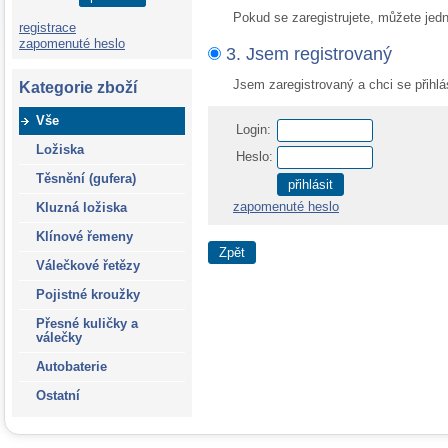
Pokud se zaregistrujete, můžete jed
registrace
zapomenuté heslo
3. Jsem registrovaný
Jsem zaregistrovaný a chci se přihlás
Kategorie zboží
Vše
Login:
Ložiska
Heslo:
Těsnění (gufera)
zapomenuté heslo
Kluzná ložiska
Klínové řemeny
Válečkové řetězy
Pojistné kroužky
Přesné kuličky a
válečky
Autobaterie
Ostatní